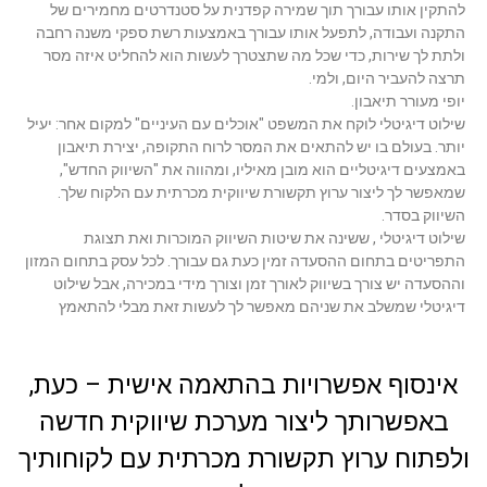
להתקין אותו עבורך תוך שמירה קפדנית על סטנדרטים מחמירים של
התקנה ועבודה, לתפעל אותו עבורך באמצעות רשת ספקי משנה רחבה
ולתת לך שירות, כדי שכל מה שתצטרך לעשות הוא להחליט איזה מסר
תרצה להעביר היום, ולמי.
יופי מעורר תיאבון.
שילוט דיגיטלי לוקח את המשפט "אוכלים עם העיניים" למקום אחר: יעיל
יותר. בעולם בו יש להתאים את המסר לרוח התקופה, יצירת תיאבון
באמצעים דיגיטליים הוא מובן מאיליו, ומהווה את "השיווק החדש",
שמאפשר לך ליצור ערוץ תקשורת שיווקית מכרתית עם הלקוח שלך.
השיווק בסדר.
שילוט דיגיטלי , ששינה את שיטות השיווק המוכרות ואת תצוגת
התפריטים בתחום ההסעדה זמין כעת גם עבורך. לכל עסק בתחום המזון
וההסעדה יש צורך בשיווק לאורך זמן וצורך מידי במכירה, אבל שילוט
דיגיטלי שמשלב את שניהם מאפשר לך לעשות זאת מבלי להתאמץ
אינסוף אפשרויות בהתאמה אישית – כעת,
באפשרותך ליצור מערכת שיווקית חדשה
ולפתוח ערוץ תקשורת מכרתית עם לקוחותיך