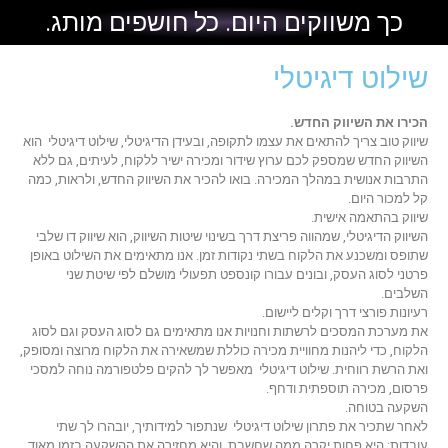
כך משווקים היום. כל חושפים מותג.
שילוט דיגיטלי
הכירו את השיווק החדש.
שיווק טוב צריך להתאים את עצמו לתקופה, ובעידן הדיגיטלי, שילוט דיגיטלי הוא
השיווק החדש שמספק לכם ערוץ שידור ומכירה ישיר ללקוח, לעיתים, גם ללא
התרבות אנושית במהלך המכירה. בואו להכיר את השיווק החדש, ולראות, כמה
קל למכור היום.
שיווק בהתאמה אישית.
השיווק הדיגיטלי, שמהווה פריצת דרך בשינוי שיטות השיווק, הוא שיווק דו שלבי
שתופס ומשכנע את הלקוח בשתי נקודות זמן. אנו מתאימים את השילוט באופן
פרטני לסוג העסק, ובונים עבורו קונספט תפעולי מושלם לפי שיטת שני
השלבים.
רעיונות פורצי דרך וקלים ליישום.
את מערכת המסכים לרשתות וחנויות אנו מתאימים גם לסוג העסק וגם לסוג
הלקוח, כדי ליהנות מחוויית מכירה כוללת שמשאירה את הלקוח מרוצה ומסופק,
ואת הרשת רווחית. שילוט דיגיטלי מאפשר לך להקים פלטפורמה נוחה למסכי
פרסום, מכירה תוספתית ודחף.
השקעה בטוחה.
לאחר שתכיר את פתרון שילוט דיגיטלי שנתפור למידותיך, יובהרו לך שתי
עובדות: היא פחות יקרה ממה שחשבת, והיא מחזירה את ההשקעה בזמן מאוד